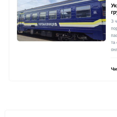
Ук
гр
З 
по
па
та
он
Чи