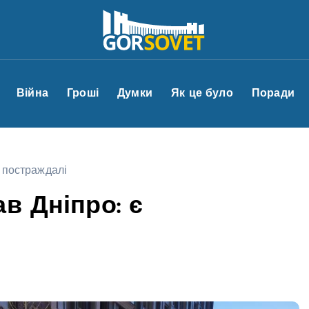
Війна
Гроші
Думки
Як це було
Поради
 постраждалі
в Дніпро: є