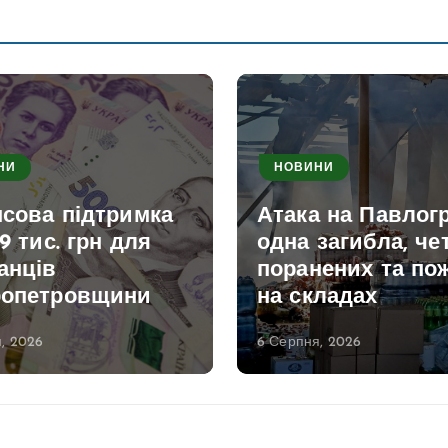
НИ
НОВИНИ
нсова підтримка
Атака на Павлогр
,9 тис. грн для
одна загибла, че
анців
поранених та по
ропетровщини
на складах
, 2026
6 Серпня, 2026