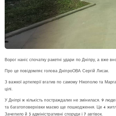
Ворог наніс спочатку ракетні удари по Дніпру, а вже в
Про це повідомляє голова ДніпроОВА Сергій Лисак.
З важкої артилерії вгатив по самому Нікополю та Марган
цілі.
У Дніпрі ж кількість постраждалих не змінилася. 9 люде
та багатоповерхівки маємо ще пошкодження. Це 4 житло
Зачепило й 3 адміністративні споруди і 7 автівок.