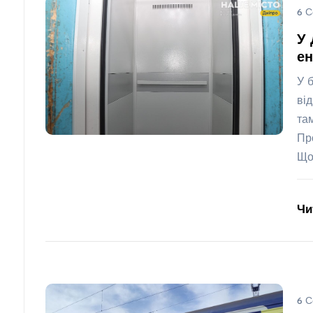
6 С
У 
ен
У б
ві
та
Пр
Що
Чи
6 С