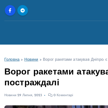
П
е
р
е
й
т
и
д
о
Головна
>
Новини
>
Ворог ракетами атакував Дніпро: є
в
м
Ворог ракетами атакува
і
постраждалі
с
т
у
Новини
29 Липня, 2023
0 Коментарі