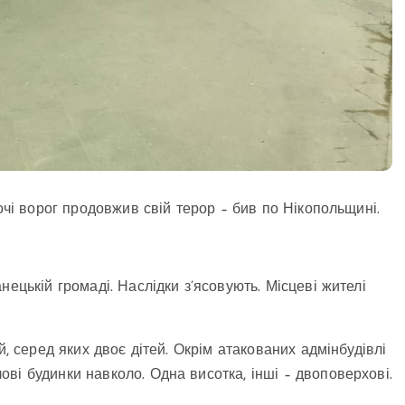
ночі ворог продовжив свій терор – бив по Нікопольщині.
ецькій громаді. Наслідки з’ясовують. Місцеві жителі
й, серед яких двоє дітей. Окрім атакованих адмінбудівлі
ві будинки навколо. Одна висотка, інші – двоповерхові.