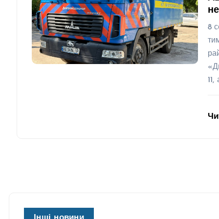
не
8 
ти
ра
«Д
11,
Чи
Інші новини