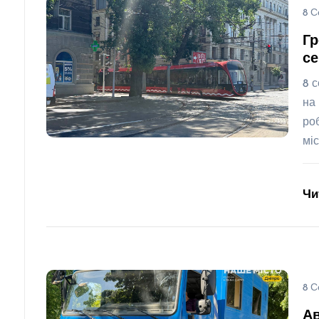
8 С
Гр
се
8 
на
ро
мі
Чи
8 С
Ав