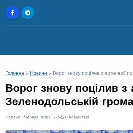
П
е
р
е
й
т
и
д
о
Головна
>
Новини
>
Ворог знову поцілив з артилерії по
в
м
Ворог знову поцілив з 
і
Зеленодольській громад
с
т
у
Новини
1 Червня, 2022
0 Коментарі