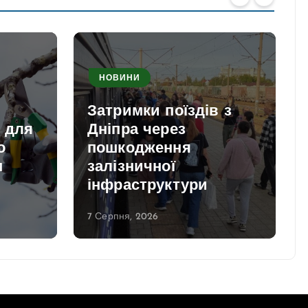
НОВИНИ
Затримки поїздів з
и для
Дніпра через
о
пошкодження
м
залізничної
інфраструктури
7 Серпня, 2026