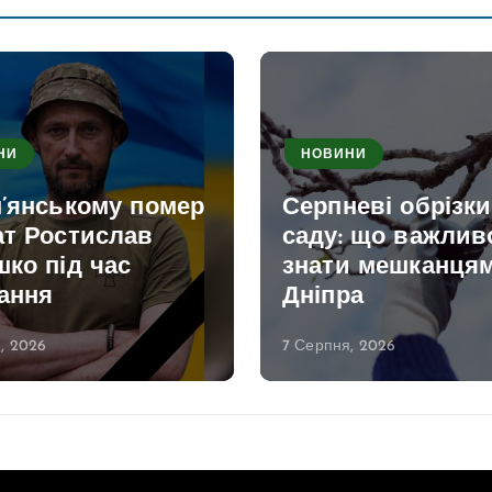
НИ
НОВИНИ
м’янському помер
Серпневі обрізк
ат Ростислав
саду: що важлив
ко під час
знати мешканця
ання
Дніпра
, 2026
7 Серпня, 2026