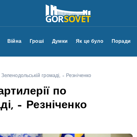
Війна
Гроші
Думки
Як це було
Поради
 Зеленодольській громаді, – Резніченко
артилерії по
і, – Резніченко