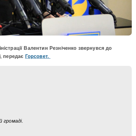
ністрації Валентин Резніченко звернувся до
і, передає
Горсовет.
й громаді.