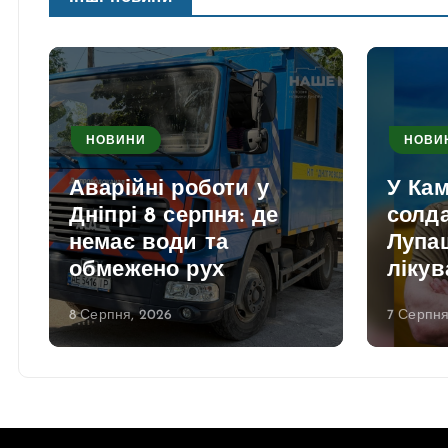
НОВИНИ
НОВИ
Аварійні роботи у
У Ка
Дніпрі 8 серпня: де
солд
немає води та
Лупаш
обмежено рух
лікув
8 Серпня, 2026
7 Серпня