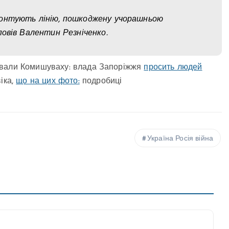
монтують лінію, пошкоджену учорашньою
повів Валентин Резніченко.
ювали Комишуваху: влада Запоріжжя
просить людей
іка,
що на цих фото:
подробиці
Україна Росія війна