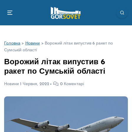
П
е
р
е
й
т
Головна
>
Новини
>
Ворожий літак випустив 6 ракет по
и
Сумській області
д
о
Ворожий літак випустив 6
в
ракет по Сумській області
м
і
Новини
1 Червня, 2022
0 Коментарі
с
т
у