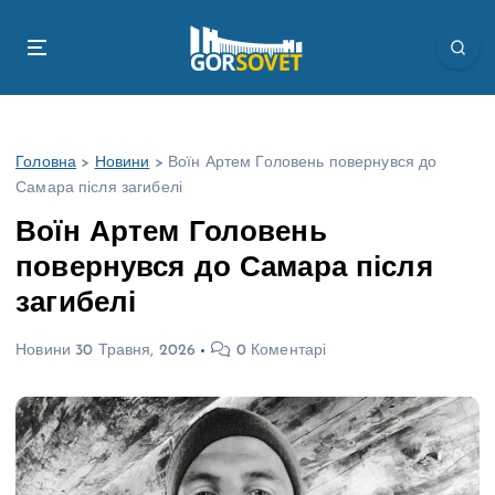
П
е
р
е
й
т
Головна
>
Новини
>
Воїн Артем Головень повернувся до
и
Самара після загибелі
д
о
Воїн Артем Головень
в
повернувся до Самара після
м
і
загибелі
с
т
Новини
30 Травня, 2026
0 Коментарі
у