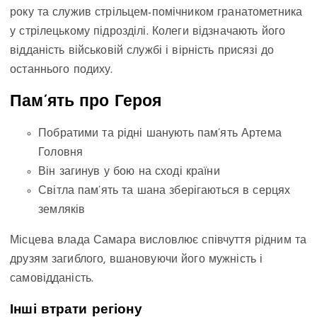
року та служив стрільцем-помічником гранатометника
у стрілецькому підрозділі. Колеги відзначають його
відданість військовій службі і вірність присязі до
останнього подиху.
Пам’ять про Героя
Побратими та рідні шанують пам’ять Артема
Головня
Він загинув у бою на сході країни
Світла пам’ять та шана зберігаються в серцях
земляків
Місцева влада Самара висловлює співчуття рідним та
друзям загиблого, вшановуючи його мужність і
самовідданість.
Інші втрати регіону