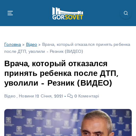
П
е
р
е
й
т
Головна
>
Відео
>
Врача, который отказался принять ребенка
и
после ДТП, уволили – Резник (ВИДЕО)
д
о
Врача, который отказался
в
принять ребенка после ДТП,
м
і
уволили – Резник (ВИДЕО)
с
т
Відео
,
Новини
12 Січня, 2021
0 Коментарі
у