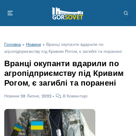
П
е
р
е
й
т
Головна
>
Новини
>
Вранці окупанти вдарили по
и
агропідприємству під Кривим Рогом, є загиблі та поранені
д
о
Вранці окупанти вдарили по
в
агропідприємству під Кривим
м
і
Рогом, є загиблі та поранені
с
т
Новини
28 Липня, 2022
0 Коментарі
у