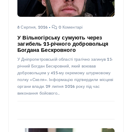
8 Серпня, 2026
0 Коментарі
У Вільногірську сумують через
загибель 23-річного добровольця
Богдана Бескровного
У Дніпропетровській області трагічно загинув 23-
річний Богдан Бескровний, який воював
добровольцем у 425-му окремому штурмовому
полку «Скеля». Інформацію підтвердили місцеві
органи влади. 29 липня 2026 року під час
виконання бойового…