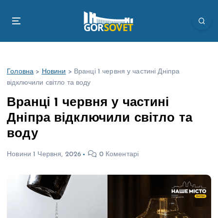
П
е
р
е
й
т
Головна
>
Новини
>
Вранці 1 червня у частині Дніпра
и
відключили світло та воду
д
о
Вранці 1 червня у частині
в
Дніпра відключили світло та
м
і
воду
с
т
Новини
1 Червня, 2026
0 Коментарі
у