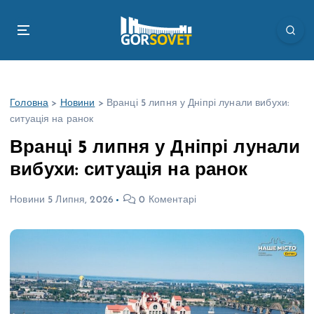
П
е
р
е
й
т
Головна
>
Новини
>
Вранці 5 липня у Дніпрі лунали вибухи:
и
ситуація на ранок
д
о
Вранці 5 липня у Дніпрі лунали
в
вибухи: ситуація на ранок
м
і
Новини
5 Липня, 2026
0 Коментарі
с
т
у