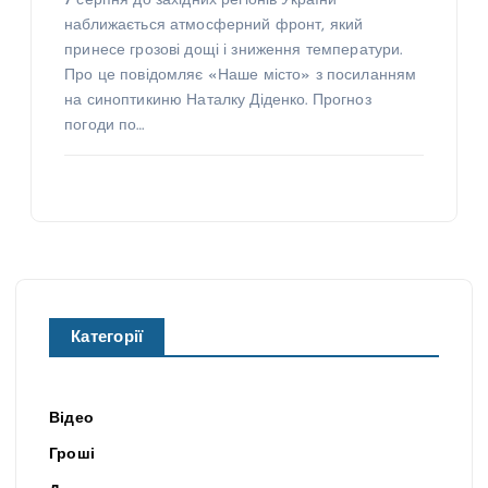
7 серпня до західних регіонів України
наближається атмосферний фронт, який
принесе грозові дощі і зниження температури.
Про це повідомляє «Наше місто» з посиланням
на синоптикиню Наталку Діденко. Прогноз
погоди по…
Категорії
Відео
Гроші