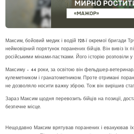
Максим, бойовий медик і водій 128-ї окремої бригади Т
неймовірний порятунок поранених бійців. Він вивіз їх п
російськими мінами-пастками. Його історію розповіли у
Максиму – 44 роки, за освітою він фельдшер-ветеринар.
кулеметником і гранатометником. Проте отримані поран
не дозволяло носити важку зброю. Тож він вирішив ст
Зараз Максим щодня перевозить бійців на позиції, дост
безпечне місце.
Нещодавно Максим врятував поранених і евакуював їх 