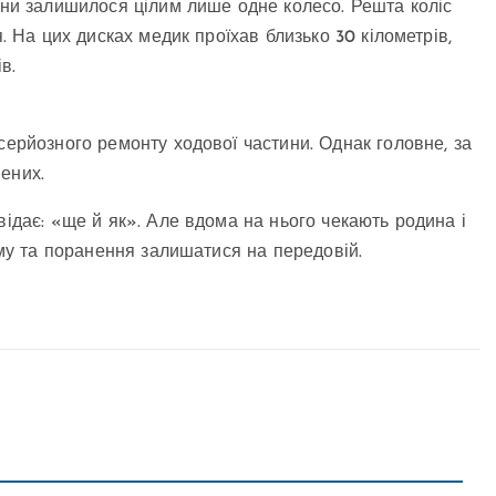
шини залишилося цілим лише одне колесо. Решта коліс
я. На цих дисках медик проїхав близько 30 кілометрів,
в.
серйозного ремонту ходової частини. Однак головне, за
ених.
відає: «ще й як». Але вдома на нього чекають родина і
тому та поранення залишатися на передовій.