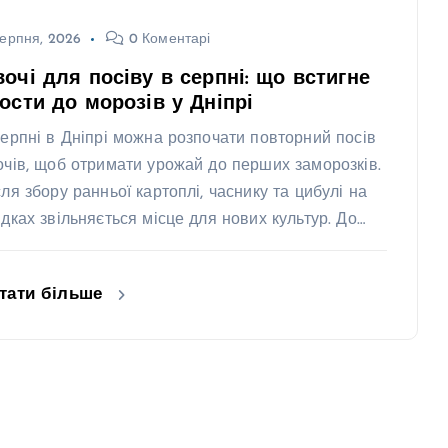
ерпня, 2026
0 Коментарі
очі для посіву в серпні: що встигне
ости до морозів у Дніпрі
серпні в Дніпрі можна розпочати повторний посів
очів, щоб отримати урожай до перших заморозків.
сля збору ранньої картоплі, часнику та цибулі на
ядках звільняється місце для нових культур. До…
тати більше