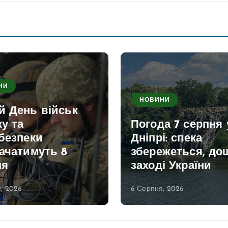
НИ
НОВИНИ
й День військ
ку та
Погода 7 серпня 
безпеки
Дніпрі: спека
ачатимуть 8
збережеться, дощ
ня
заході України
, 2026
6 Серпня, 2026