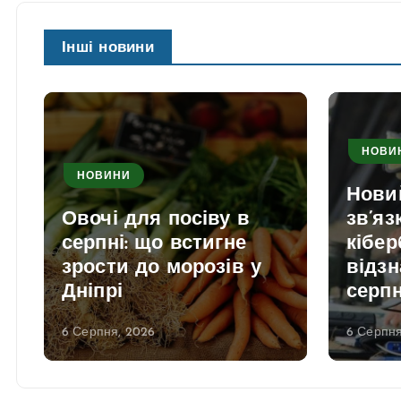
Інші новини
НОВИ
НОВИНИ
Нови
Овочі для посіву в
зв’яз
серпні: що встигне
кібер
зрости до морозів у
відзн
Дніпрі
серп
6 Серпня, 2026
6 Серпня