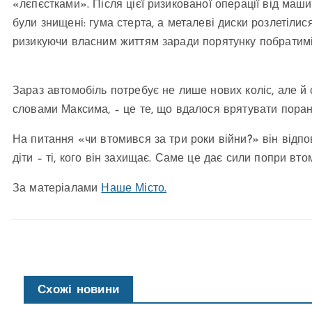
«лєпєстками». Після цієї ризикованої операції від ма
були знищені: гума стерта, а металеві диски розлетілис
ризикуючи власним життям заради порятунку побратимі
Зараз автомобіль потребує не лише нових коліс, але й 
словами Максима, – це те, що вдалося врятувати поран
На питання «чи втомився за три роки війни?» він відпо
діти – ті, кого він захищає. Саме це дає сили попри в
За матеріалами
Наше Місто.
Схожі новини