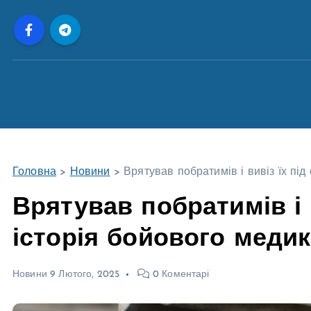
П
е
р
е
й
т
и
д
о
Головна
>
Новини
>
Врятував побратимів і вивіз їх під
в
м
Врятував побратимів і в
і
історія бойового медик
с
т
у
Новини
9 Лютого, 2025
0 Коментарі