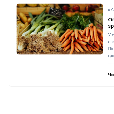
6 С
Ов
зр
У 
ов
Пі
гр
Чи