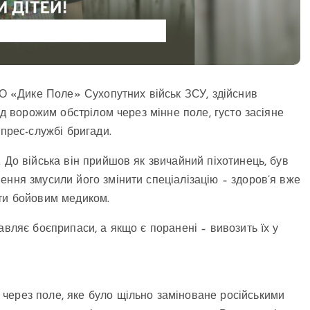
рО «Дике Поле» Сухопутних військ ЗСУ, здійснив
ід ворожим обстрілом через мінне поле, густо засіяне
 прес-службі бригади.
 До війська він прийшов як звичайний піхотинець, був
ення змусили його змінити спеціалізацію – здоров’я вже
ати бойовим медиком.
авляє боєприпаси, а якщо є поранені – вивозить їх у
через поле, яке було щільно заміноване російськими