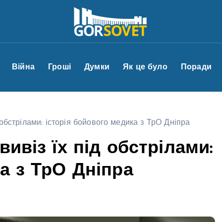
Війна
Гроші
Думки
Як це було
Поради
 обстрілами: історія бойового медика з ТрО Дніпра
ивіз їх під обстрілами:
а з ТрО Дніпра