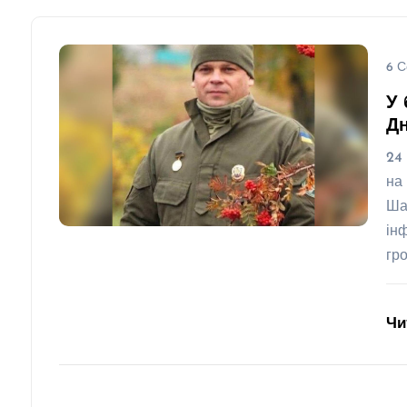
6 С
У 
Д
24
на
Ша
ін
гр
Чи