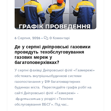
6 Серпня, 2026
0 Коментарі
Де у серпні дніпровські газовики
проведуть техобслуговування
газових мереж у
багатоповерхівках?
У серпні фахівці Дніпровської філії «Газмережі»
обстежать внутрішньобудинкові системи
газопостачання у 219 багатоквартирних
будинках міста. Переглядайте графік робіт на
сайті Дніпровської філії «Газмережі» –
dp.grmu.com.ua у розділі «Технічне
обслуговування ВБСГ». Під час…