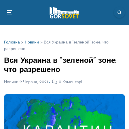
П
е
р
е
й
т
Головна
>
Новини
>
Вся Украина в “зеленой” зоне: что
и
разрешено
д
о
Вся Украина в “зеленой” зоне:
в
что разрешено
м
і
Новини
9 Червня, 2021
0 Коментарі
с
т
у