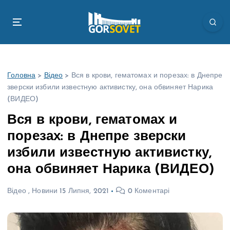
П
е
р
е
й
т
Головна
>
Відео
>
Вся в крови, гематомах и порезах: в Днепре
и
зверски избили известную активистку, она обвиняет Нарика
д
(ВИДЕО)
о
в
Вся в крови, гематомах и
м
порезах: в Днепре зверски
і
с
избили известную активистку,
т
она обвиняет Нарика (ВИДЕО)
у
Відео
,
Новини
15 Липня, 2021
0 Коментарі