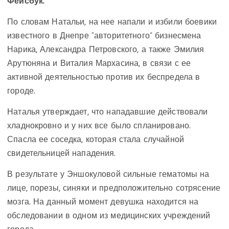
Фейсбук.
По словам Натальи, на нее напали и избили боевики
известного в Днепре “авторитетного” бизнесмена
Нарика, Александра Петровского, а также Эмилия
Арутюняна и Виталия Мархасина, в связи с ее
активной деятельностью против их беспредела в
городе.
Наталья утверждает, что нападавшие действовали
хладнокровно и у них все было спланировано.
Спасла ее соседка, которая стала случайной
свидетельницей нападения.
В результате у Эншокуловой сильные гематомы на
лице, порезы, синяки и предположительно сотрясение
мозга. На данный момент девушка находится на
обследовании в одном из медицинских учреждений