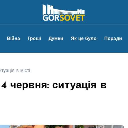
Війна
Гроші
Думки
Як це було
Поради
туація в місті
4 червня: ситуація в