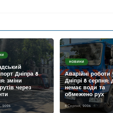
НИ
НОВИНИ
адський
порт Дніпра 8
Аварійні роботи 
я: зміни
Дніпрі 8 серпня: 
рутів через
немає води та
нти
обмежено рух
, 2026
8 Серпня, 2026