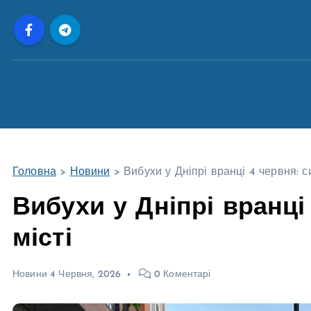
П
е
р
е
й
т
и
д
о
Головна
>
Новини
>
Вибухи у Дніпрі вранці 4 червня: си
в
м
Вибухи у Дніпрі вранці 
і
місті
с
т
у
Новини
4 Червня, 2026
0 Коментарі