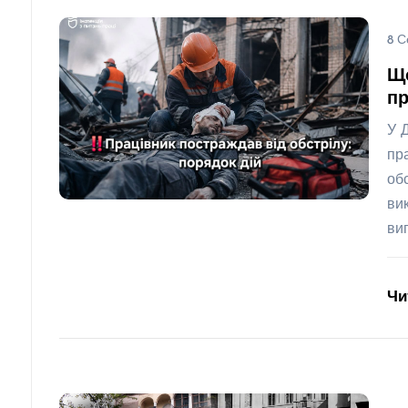
8 С
Щ
пр
У 
пр
об
ви
ви
Чи