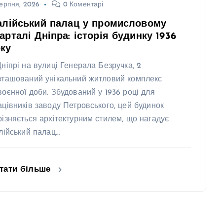
ерпня, 2026
0 Коментарі
алійський палац у промисловому
арталі Дніпра: історія будинку 1936
ку
Дніпрі на вулиці Генерала Безручка, 2
зташований унікальний житловий комплекс
воєнної доби. Збудований у 1936 році для
ацівників заводу Петровського, цей будинок
різняється архітектурним стилем, що нагадує
алійський палац…
тати більше