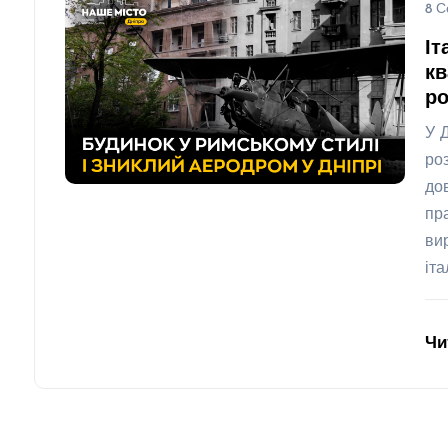
8 С
Іт
кв
ро
У 
ро
до
пр
ви
іт
Чи