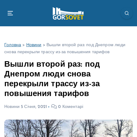
П
е
р
е
й
т
Головна
>
Новини
>
Вышли второй раз: под Днепром люди
и
снова перекрыли трассу из-за повышения тарифов
д
о
Вышли второй раз: под
в
Днепром люди снова
м
і
перекрыли трассу из-за
с
повышения тарифов
т
у
Новини
5 Січня, 2021
0 Коментарі