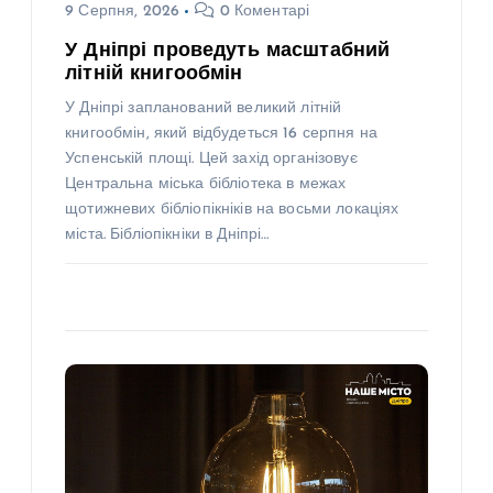
9 Серпня, 2026
0 Коментарі
У Дніпрі проведуть масштабний
літній книгообмін
У Дніпрі запланований великий літній
книгообмін, який відбудеться 16 серпня на
Успенській площі. Цей захід організовує
Центральна міська бібліотека в межах
щотижневих бібліопікніків на восьми локаціях
міста. Бібліопікніки в Дніпрі…