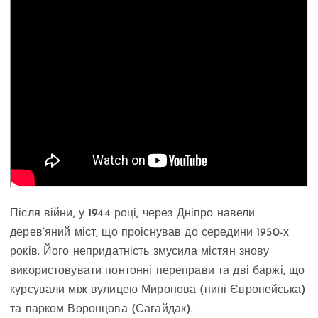
Після війни, у 1944 році, через Дніпро навели
дерев’яний міст, що проіснував до середини 1950-х
років. Його непридатність змусила містян знову
використовувати понтонні переправи та дві баржі, що
курсували між вулицею Миронова (нині Європейська)
та парком Воронцова (Сагайдак).