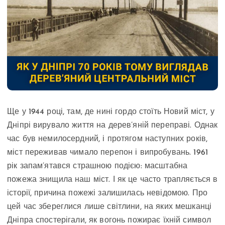
Ще у 1944 році, там, де нині гордо стоїть Новий міст, у
Дніпрі вирувало життя на дерев’яній переправі. Однак
час був немилосердний, і протягом наступних років,
міст переживав чимало перепон і випробувань. 1961
рік запам’ятався страшною подією: масштабна
пожежа знищила наш міст. І як це часто трапляється в
історії, причина пожежі залишилась невідомою. Про
цей час збереглися лише світлини, на яких мешканці
Дніпра спостерігали, як вогонь пожирає їхній символ