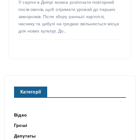
У серпні в Дніпрі можна розпочати повторний
посів овочів, щоб отримати урожай до перших
заморозків. Після збору ранньої картоплі,
часнику та цибулі на грядках звільняється місце
для нових культур. До…
Категорії
Відео
Гроші
Депутаты