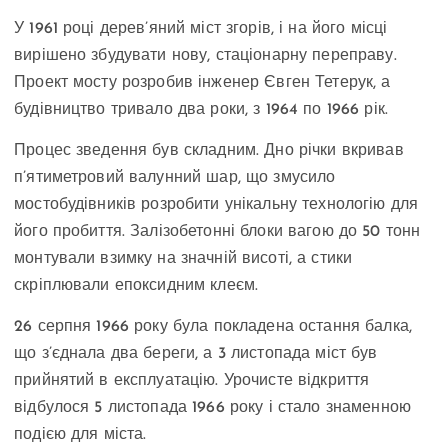
У 1961 році дерев’яний міст згорів, і на його місці
вирішено збудувати нову, стаціонарну переправу.
Проект мосту розробив інженер Євген Тетерук, а
будівництво тривало два роки, з 1964 по 1966 рік.
Процес зведення був складним. Дно річки вкривав
п’ятиметровий валунний шар, що змусило
мостобудівників розробити унікальну технологію для
його пробиття. Залізобетонні блоки вагою до 50 тонн
монтували взимку на значній висоті, а стики
скріплювали епоксидним клеєм.
26 серпня 1966 року була покладена остання балка,
що з’єднала два береги, а 3 листопада міст був
прийнятий в експлуатацію. Урочисте відкриття
відбулося 5 листопада 1966 року і стало знаменною
подією для міста.