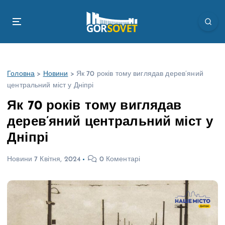
П
е
р
е
й
т
Головна
>
Новини
>
Як 70 років тому виглядав дерев’яний
и
центральний міст у Дніпрі
д
о
Як 70 років тому виглядав
в
дерев’яний центральний міст у
м
і
Дніпрі
с
т
Новини
7 Квітня, 2024
0 Коментарі
у