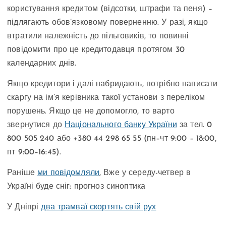
користування кредитом (відсотки, штрафи та пеня) –
підлягають обов’язковому поверненню. У разі, якщо
втратили належність до пільговиків, то повинні
повідомити про це кредитодавця протягом 30
календарних днів.
Якщо кредитори і далі набридають, потрібно написати
скаргу на ім’я керівника такої установи з переліком
порушень. Якщо це не допомогло, то варто
звернутися до
Національного банку України
за тел. 0
800 505 240 або +380 44 298 65 55 (пн–чт 9:00 – 18:00,
пт 9:00–16:45).
Раніше
ми повідомляли
, Вже у середу-четвер в
Україні буде сніг: прогноз синоптика
У Дніпрі
два трамваї скортять свій рух