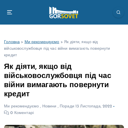
П
е
р
е
й
т
Головна
>
Ми рекомендуємо
>
Як діяти, якщо від
и
військовослужбовця під час війни вимагають повернути
д
кредит
о
в
Як діяти, якщо від
м
військовослужбовця під час
і
с
війни вимагають повернути
т
кредит
у
Ми рекомендуємо
,
Новини
,
Поради
13 Листопада, 2022
0 Коментарі