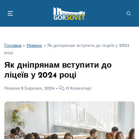
П
е
р
е
й
т
Головна
>
Новини
>
Як дніпрянам вступити до ліцеїв у 2024
и
році
д
о
Як дніпрянам вступити до
в
ліцеїв у 2024 році
м
і
Новини
8 Березня, 2024
0 Коментарі
с
т
у