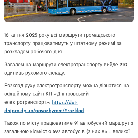
16 квітня 2025 року всі маршрути громадського
транспорту працюватимуть у штатному режимі за
розкладом робочого дня.
Загалом на маршрути електротранспорту вийде 210
одиниць рухомого складу.
Розклад руху електротранспорту можна дізнатися на
офіційному сайті КП «Дніпровський
електротранспорт»:
https://det-
dnipro.dp.ua/pasazhyram/#rozklad
Також по місту працюватиме 91 автобусний маршрут з
загальною кількістю 597 автобусів (з них 93 – великої