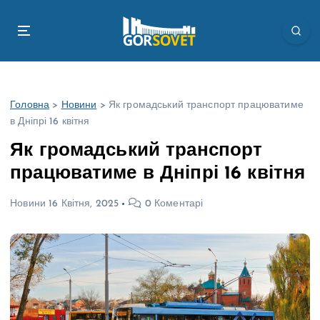
П
е
р
е
й
т
Головна
>
Новини
>
Як громадський транспорт працюватиме
и
в Дніпрі 16 квітня
д
о
Як громадський транспорт
в
працюватиме в Дніпрі 16 квітня
м
і
Новини
16 Квітня, 2025
0 Коментарі
с
т
у