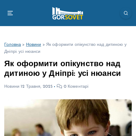
П
е
р
е
й
т
Головна
>
Новини
>
Як оформити опікунство над дитиною у
и
Дніпрі: усі нюанси
д
о
Як оформити опікунство над
в
дитиною у Дніпрі: усі нюанси
м
і
Новини
12 Травня, 2025
0 Коментарі
с
т
у