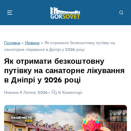
П
е
р
е
й
т
Головна
>
Новини
>
Як отримати безкоштовну путівку на
и
санаторне лікування в Дніпрі у 2026 році
д
о
Як отримати безкоштовну
в
путівку на санаторне лікування
м
і
в Дніпрі у 2026 році
с
т
Новини
9 Липня, 2026
0 Коментарі
у