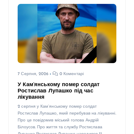
7 Серпня, 2026
0 Коментарі
У Кам’янському помер солдат
Ростислав Лупашко під час
лікування
2 серпня у Кам’янському помер солдат
Ростислав Лупашко, який перебував на лікуванні.
Про це повідомив міський голова Андрій
Білоусов. Про життя та службу Ростислава