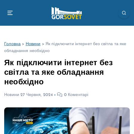
П
е
р
е
й
т
Головна
>
Новини
>
Як підключити інтернет без світла та яке
и
обладнання необхідно
д
о
Як підключити інтернет без
в
світла та яке обладнання
м
і
необхідно
с
т
Новини
27 Червня, 2024
0 Коментарі
у