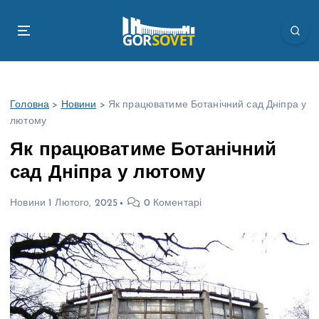
П
е
р
е
й
т
Головна
>
Новини
>
Як працюватиме Ботанічний сад Дніпра у
и
лютому
д
о
Як працюватиме Ботанічний
в
сад Дніпра у лютому
м
і
Новини
1 Лютого, 2025
0 Коментарі
с
т
у