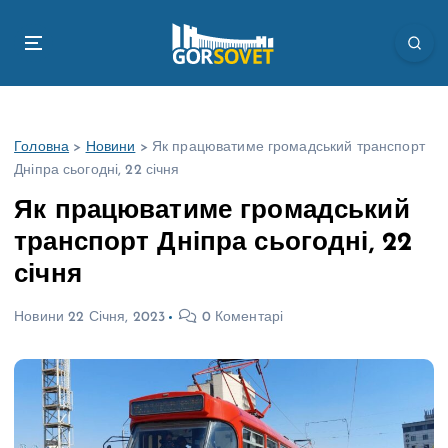
П
е
р
е
й
т
Головна
>
Новини
>
Як працюватиме громадський транспорт
и
Дніпра сьогодні, 22 січня
д
о
Як працюватиме громадський
в
транспорт Дніпра сьогодні, 22
м
і
січня
с
т
Новини
22 Січня, 2023
0 Коментарі
у