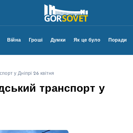
Війна
Гроші
Думки
Як це було
Поради
порт у Дніпрі 26 квітня
дський транспорт у