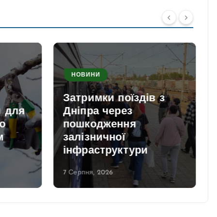
НОВИНИ
Затримки поїздів з
и для
Дніпра через
о
пошкодження
м
залізничної
інфраструктури
7 Серпня, 2026