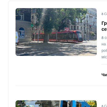
8 С
Гр
се
8 
на
ро
мі
Чи
8 С