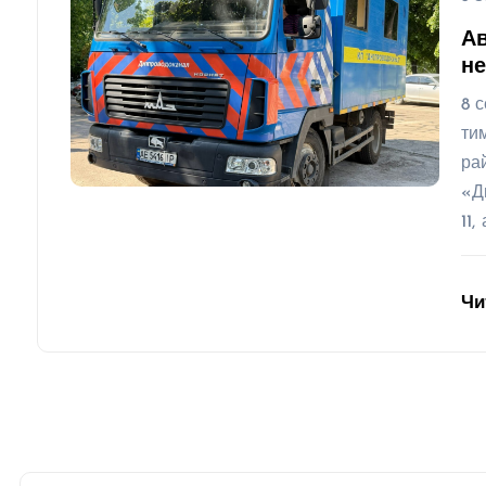
Ав
не
8 
ти
ра
«Д
11,
Чи