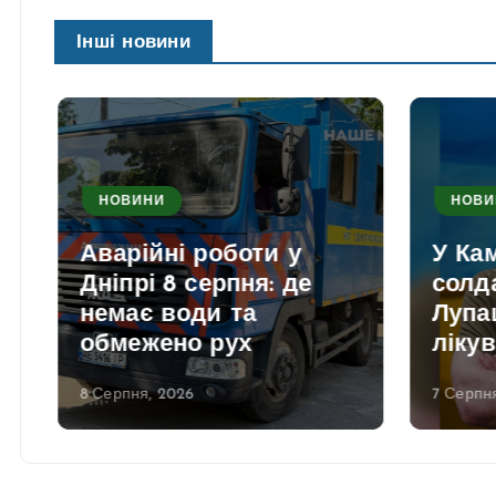
Інші новини
НОВИНИ
НОВИ
Аварійні роботи у
У Ка
Дніпрі 8 серпня: де
солд
немає води та
Лупаш
обмежено рух
лікув
8 Серпня, 2026
7 Серпня