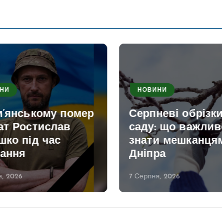
НИ
НОВИНИ
м’янському помер
Серпневі обрізк
ат Ростислав
саду: що важлив
ко під час
знати мешканця
ання
Дніпра
, 2026
7 Серпня, 2026