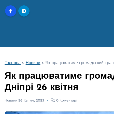
П
е
р
е
й
т
и
д
о
Головна
>
Новини
>
Як працюватиме громадський транс
в
м
Як працюватиме грома
і
Дніпрі 26 квітня
с
т
у
Новини
26 Квітня, 2023
0 Коментарі