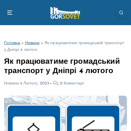
П
е
р
е
й
т
Головна
>
Новини
>
Як працюватиме громадський транспорт
и
у Дніпрі 4 лютого
д
о
Як працюватиме громадський
в
транспорт у Дніпрі 4 лютого
м
і
Новини
4 Лютого, 2023
0 Коментарі
с
т
у