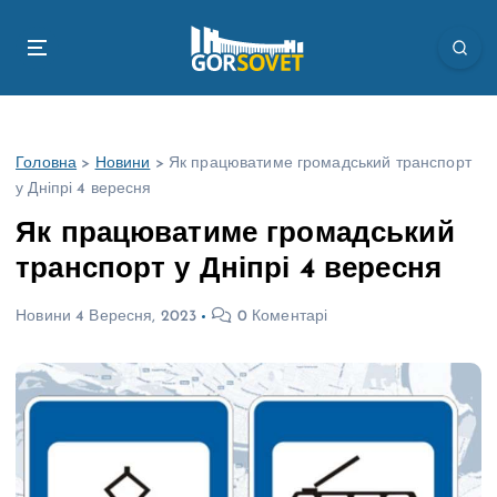
П
е
р
е
й
т
Головна
>
Новини
>
Як працюватиме громадський транспорт
и
у Дніпрі 4 вересня
д
о
Як працюватиме громадський
в
транспорт у Дніпрі 4 вересня
м
і
Новини
4 Вересня, 2023
0 Коментарі
с
т
у