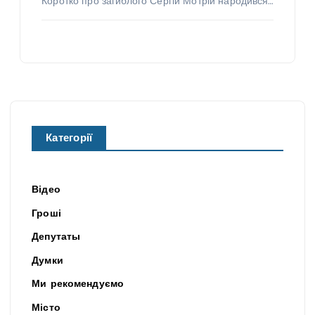
Коротко про загиблого Сергій Мотрій народився…
Категорії
Відео
Гроші
Депутаты
Думки
Ми рекомендуємо
Місто