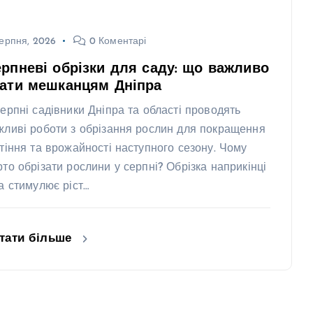
ерпня, 2026
0 Коментарі
рпневі обрізки для саду: що важливо
нати мешканцям Дніпра
серпні садівники Дніпра та області проводять
жливі роботи з обрізання рослин для покращення
ітіння та врожайності наступного сезону. Чому
рто обрізати рослини у серпні? Обрізка наприкінці
та стимулює ріст…
тати більше