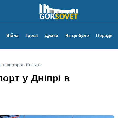
Війна
Гроші
Думки
Як це було
Поради
в вівторок, 10 січня
орт у Дніпрі в