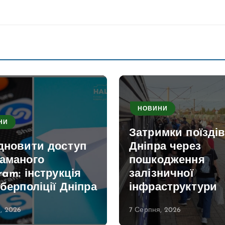
НОВИНИ
НИ
Затримки поїздів
ідновити доступ
Дніпра через
ламаного
пошкодження
ram: інструкція
залізничної
іберполіції Дніпра
інфраструктури
, 2026
7 Серпня, 2026