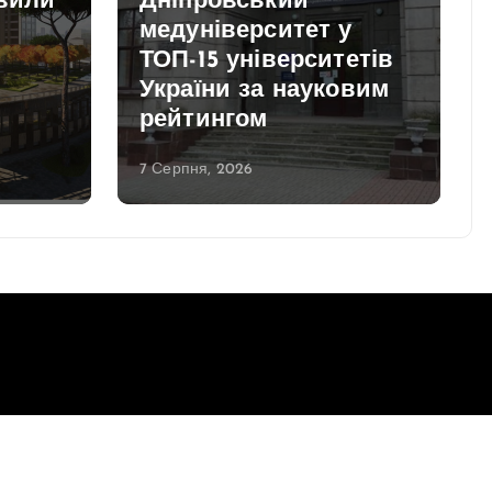
авили
Дніпровський
медуніверситет у
ТОП-15 університетів
України за науковим
рейтингом
7 Серпня, 2026
Повернутись до верху