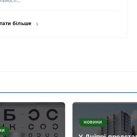
льності.…
тати більше
НОВИНИ
НИ