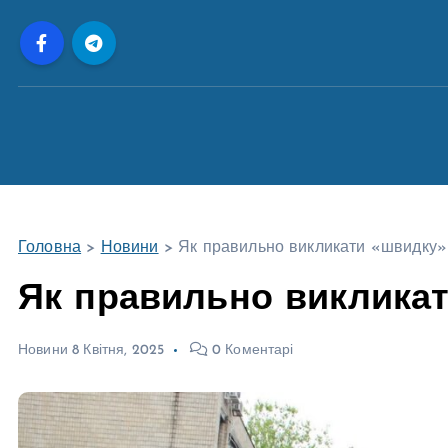
П
е
р
е
й
т
и
д
о
Головна
>
Новини
>
Як правильно викликати «швидку» 
в
м
Як правильно викликат
і
с
Новини
8 Квітня, 2025
0 Коментарі
т
у