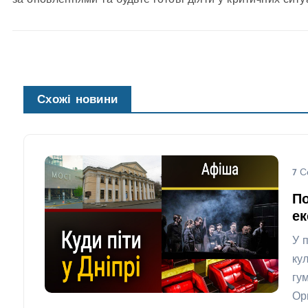
за оновленнями та будьте готові діяти у критичних ситу
Схожі новини
7 С
По
ек
У 
кул
гу
Ор