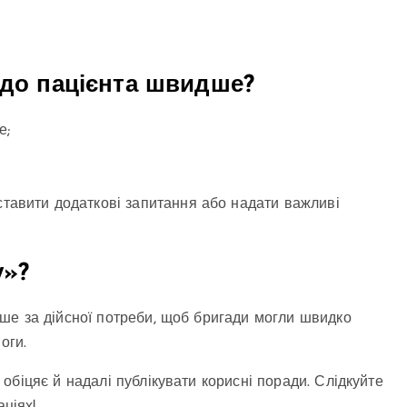
 до пацієнта швидше?
е;
ставити додаткові запитання або надати важливі
у»?
ше за дійсної потреби, щоб бригади могли швидко
оги.
біцяє й надалі публікувати корисні поради. Слідкуйте