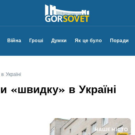
Війна
Гроші
Думки
Як це було
Поради
в Україні
и «швидку» в Україні