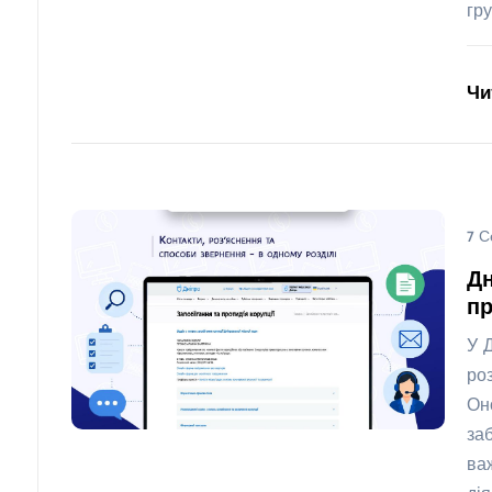
гру
Чи
7 С
Дн
пр
У 
ро
Он
за
ва