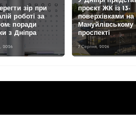
У Дніпрі предст
ерегти зір при
проєкт ЖК із 13-
лій роботі за
поверхівками на
ом: поради
Мануйлівському
ки з Дніпра
проспекті
, 2026
7 Серпня, 2026