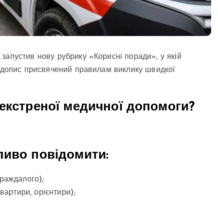
запустив нову рубрику «Корисні поради», у якій
й допис присвячений правилам виклику швидкої
екстреної медичної допомоги?
ливо повідомити:
траждалого);
вартири, орієнтири);