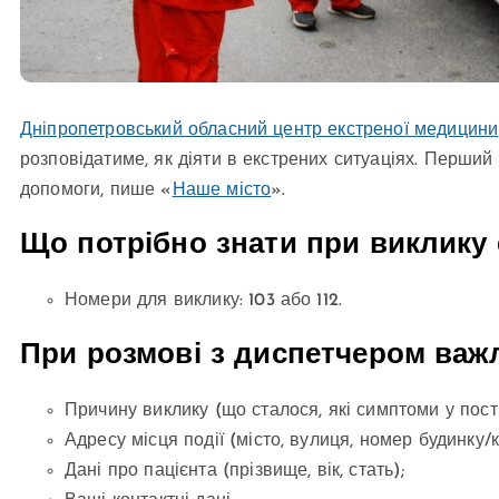
Дніпропетровський обласний центр екстреної медицини
розповідатиме, як діяти в екстрених ситуаціях. Перши
допомоги, пише «
Наше місто
».
Що потрібно знати при виклику 
Номери для виклику: 103 або 112.
При розмові з диспетчером важ
Причину виклику (що сталося, які симптоми у пос
Адресу місця події (місто, вулиця, номер будинку/к
Дані про пацієнта (прізвище, вік, стать);