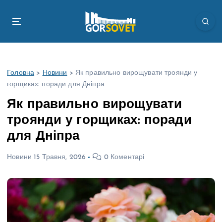
П
е
р
е
й
т
Головна
>
Новини
>
Як правильно вирощувати троянди у
и
горщиках: поради для Дніпра
д
о
Як правильно вирощувати
в
троянди у горщиках: поради
м
і
для Дніпра
с
т
Новини
15 Травня, 2026
0 Коментарі
у