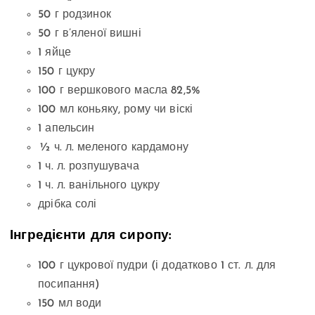
50 г родзинок
50 г в’яленої вишні
1 яйце
150 г цукру
100 г вершкового масла 82,5%
100 мл коньяку, рому чи віскі
1 апельсин
½ ч. л. меленого кардамону
1 ч. л. розпушувача
1 ч. л. ванільного цукру
дрібка солі
Інгредієнти для сиропу:
100 г цукрової пудри (і додатково 1 ст. л. для
посипання)
150 мл води