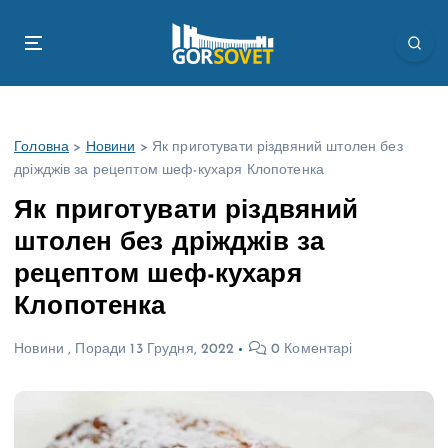
П
е
р
е
й
т
Головна
>
Новини
>
Як приготувати різдвяний штолен без
и
дріжджів за рецептом шеф-кухаря Клопотенка
д
о
Як приготувати різдвяний
в
штолен без дріжджів за
м
і
рецептом шеф-кухаря
с
Клопотенка
т
у
Новини
,
Поради
13 Грудня, 2022
0 Коментарі