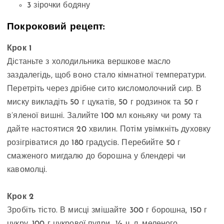
3 зірочки бодяну
Покроковий рецепт:
Крок 1
Дістаньте з холодильника вершкове масло
заздалегідь, щоб воно стало кімнатної температури.
Перетріть через дрібне сито кисломолочний сир. В
миску викладіть 50 г цукатів, 50 г родзинок та 50 г
в’яленої вишні. Залийте 100 мл коньяку чи рому та
дайте настоятися 20 хвилин. Потім увімкніть духовку
розігріватися до 180 градусів. Перебийте 50 г
смаженого мигдалю до борошна у блендері чи
кавомолці.
Крок 2
Зробіть тісто. В мисці змішайте 300 г борошна, 150 г
цукру, 100 г цукрової пудри, ½ ч. л. меленого