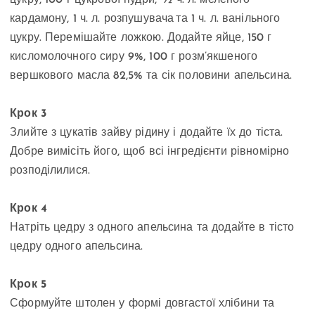
кардамону, 1 ч. л. розпушувача та 1 ч. л. ванільного
цукру. Перемішайте ложкою. Додайте яйце, 150 г
кисломолочного сиру 9%, 100 г розм’якшеного
вершкового масла 82,5% та сік половини апельсина.
Крок 3
Злийте з цукатів зайву рідину і додайте їх до тіста.
Добре вимісіть його, щоб всі інгредієнти рівномірно
розподілилися.
Крок 4
Натріть цедру з одного апельсина та додайте в тісто
цедру одного апельсина.
Крок 5
Сформуйте штолен у формі довгастої хлібини та