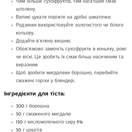
Чим більше сухофруктів, тим багатший смак
штолену.
Великі цукати поріжте на дрібні шматочки.
Родзинки використовуйте золотистого чи білого
кольору.
Додайте в’ялену вишню.
Обов’язково замочіть сухофрукти в коньяку, ромі
чи віскі. Це зробить їх смак більш насиченим та
виразним.
Щоб зробити мигдалеве борошно, перебийте
смажені горіхи у блендері.
Інгредієнти для тіста:
300 г борошна
50 г смаженого мигдалю
150 г кисломолочного сиру 9%
50 г цукатів