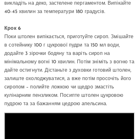
викладіть на деко, застелене пергаментом. Випікайте
40-45 хвилин за температури 180 градусів.
Крок 6
Поки штолен випікається, приготуйте сироп. Змішайте
в сотейнику 100 г цукрової пудри та 150 мл води,
додайте 3 зірочки бодяну та варіть сироп на
мінімальному вогні 10 хвилин. Потім зніміть з вогню та
дайте остигнути. Дістаньте з духовки готовий штолен,
залиште охолоджуватися, а вже потім просочіть його
сиропом – полийте ложкою чи щедро змастіть
кулінарним пензликом. Посипте штолен цукровою
пудрою та за бажанням цедрою апельсина.