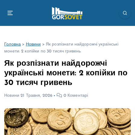
П
е
р
е
й
т
Головна
>
Новини
>
Як розпізнати найдорожчі українські
и
монети: 2 копійки по 30 тисяч гривень
д
о
Як розпізнати найдорожчі
в
українські монети: 2 копійки по
м
і
30 тисяч гривень
с
т
Новини
21 Травня, 2026
0 Коментарі
у