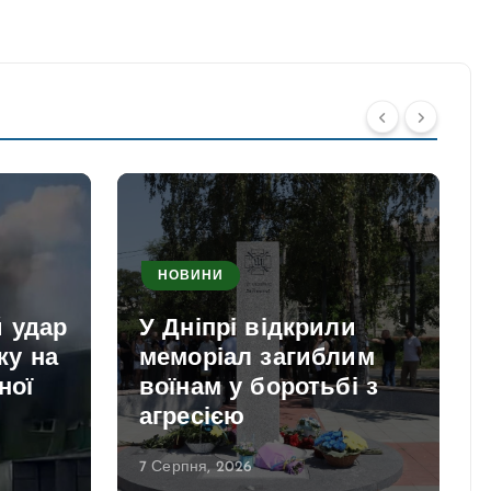
НОВИНИ
й удар
У Дніпрі відкрили
жу на
меморіал загиблим
ної
воїнам у боротьбі з
агресією
7 Серпня, 2026