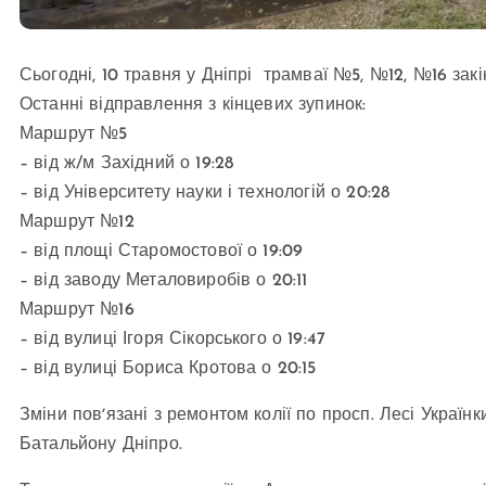
Сьогодні, 10 травня у Дніпрі трамваї №5, №12, №16 зак
Останні відправлення з кінцевих зупинок:
Маршрут №5
– від ж/м Західний о 19:28
– від Університету науки і технологій о 20:28
Маршрут №12
– від площі Старомостової о 19:09
– від заводу Металовиробів о 20:11
Маршрут №16
– від вулиці Ігоря Сікорського о 19:47
– від вулиці Бориса Кротова о 20:15
Зміни повʼязані з ремонтом колії по просп. Лесі Українк
Батальйону Дніпро.