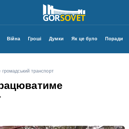
Війна
Гроші
Думки
Як це було
Поради
е громадський транспорт
 працюватиме
т