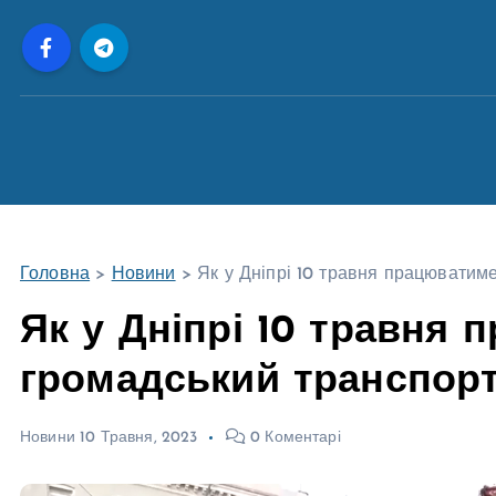
П
е
р
е
й
т
и
д
о
Головна
>
Новини
>
Як у Дніпрі 10 травня працюватим
в
м
Як у Дніпрі 10 травня
і
громадський транспор
с
т
у
Новини
10 Травня, 2023
0 Коментарі