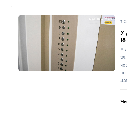
7 С
У 
18
У 
22
че
по
За
Чи