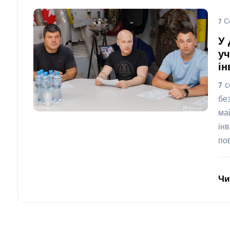
7 С
У 
уч
ін
7 
бе
ма
ін
по
Чи