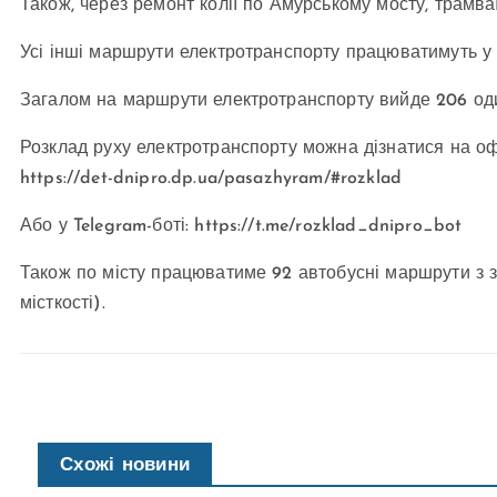
Також, через ремонт колії по Амурському мосту, трамваї
Усі інші маршрути електротранспорту працюватимуть у
Загалом на маршрути електротранспорту вийде 206 оди
Розклад руху електротранспорту можна дізнатися на оф
https://det-dnipro.dp.ua/pasazhyram/#rozklad
Або у Telegram-боті: https://t.me/rozklad_dnipro_bot
Також по місту працюватиме 92 автобусні маршрути з заг
місткості).
Схожі новини