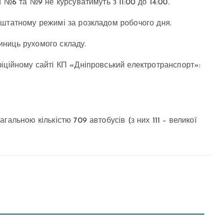
 №6 та №9 не курсуватимуть з 11:00 до 14:00.
 штатному режимі за розкладом робочого дня.
ниць рухомого складу.
іційному сайті КП «Дніпровський електротранспорт»:
альною кількістю 709 автобусів (з них 111 – великої