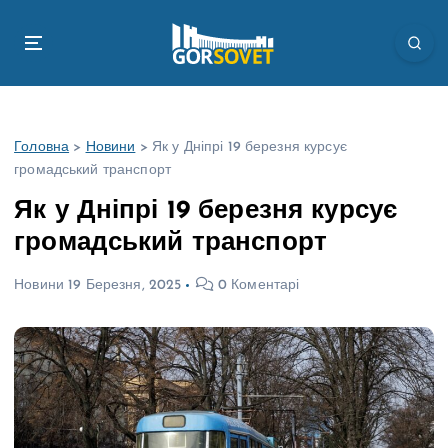
П
е
р
е
й
т
Головна
>
Новини
>
Як у Дніпрі 19 березня курсує
и
громадський транспорт
д
о
Як у Дніпрі 19 березня курсує
в
громадський транспорт
м
і
Новини
19 Березня, 2025
0 Коментарі
с
т
у