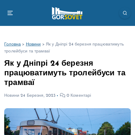
П
е
р
е
й
т
Головна
>
Новини
>
Як у Дніпрі 24 березня працюватимуть
и
тролейбуси та трамваї
д
о
Як у Дніпрі 24 березня
в
працюватимуть тролейбуси та
м
і
трамваї
с
т
Новини
24 Березня, 2023
0 Коментарі
у