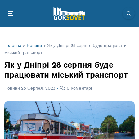
П
е
р
е
й
т
Головна
>
Новини
>
Як у Дніпрі 28 серпня буде працювати
и
міський транспорт
д
о
Як у Дніпрі 28 серпня буде
в
працювати міський транспорт
м
і
Новини
28 Серпня, 2023
0 Коментарі
с
т
у