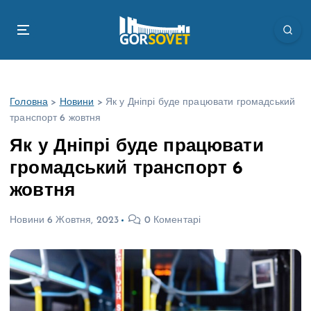
П
е
р
е
й
т
Головна
>
Новини
>
Як у Дніпрі буде працювати громадський
и
транспорт 6 жовтня
д
о
Як у Дніпрі буде працювати
в
громадський транспорт 6
м
і
жовтня
с
т
Новини
6 Жовтня, 2023
0 Коментарі
у