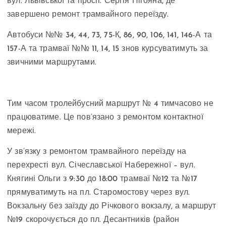
вул. Львівської та просп. Сергія Нігояна, де
завершено ремонт трамвайного переїзду.
Автобуси №№ 34, 44, 73, 75-К, 86, 90, 106, 141, 146-А та
157-А та трамваї №№ 11, 14, 15 знов курсуватимуть за
звичними маршрутами.
Тим часом тролейбусний маршрут № 4 тимчасово не
працюватиме. Це пов’язано з ремонтом контактної
мережі.
У зв’язку з ремонтом трамвайного переїзду на
перехресті вул. Січеславської Набережної – вул.
Княгині Ольги з 9:30 до 18:00 трамваї №12 та №17
прямуватимуть на пл. Старомостову через вул.
Вокзальну без заїзду до Річкового вокзалу, а маршрут
№19 скорочується до пл. Десантників (район