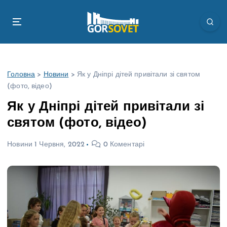
П
е
р
е
й
т
Головна
>
Новини
>
Як у Дніпрі дітей привітали зі святом
и
(фото, відео)
д
о
Як у Дніпрі дітей привітали зі
в
святом (фото, відео)
м
і
Новини
1 Червня, 2022
0 Коментарі
с
т
у