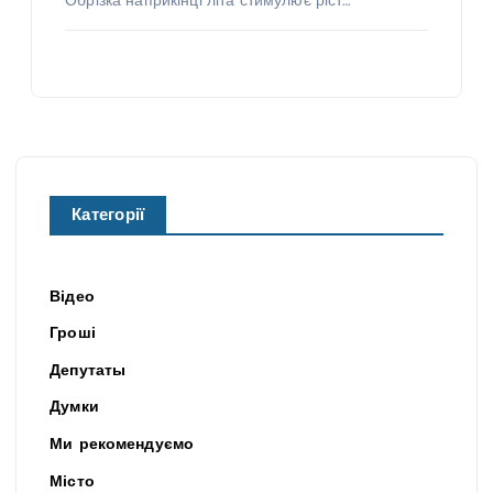
Обрізка наприкінці літа стимулює ріст…
Категорії
Відео
Гроші
Депутаты
Думки
Ми рекомендуємо
Місто