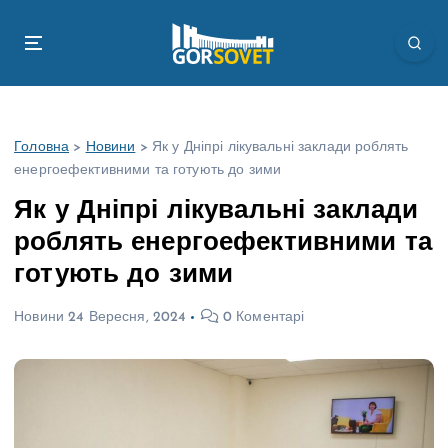
П
е
р
е
й
т
Головна
>
Новини
>
Як у Дніпрі лікувальні заклади роблять
и
енергоефективними та готують до зими
д
о
Як у Дніпрі лікувальні заклади
в
роблять енергоефективними та
м
і
готують до зими
с
т
Новини
24 Вересня, 2024
0 Коментарі
у