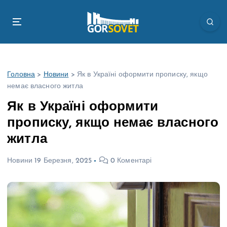
П
е
р
е
й
т
Головна
>
Новини
>
Як в Україні оформити прописку, якщо
и
немає власного житла
д
о
Як в Україні оформити
в
прописку, якщо немає власного
м
і
житла
с
т
Новини
19 Березня, 2025
0 Коментарі
у