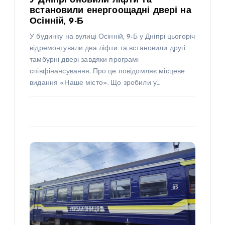
У Дніпрі оновили ліфти та
встановили енергоощадні двері на
Осінній, 9-Б
У будинку на вулиці Осінній, 9-Б у Дніпрі цьогоріч
відремонтували два ліфти та встановили другі
тамбурні двері завдяки програмі
співфінансування. Про це повідомляє місцеве
видання «Наше місто». Що зробили у…