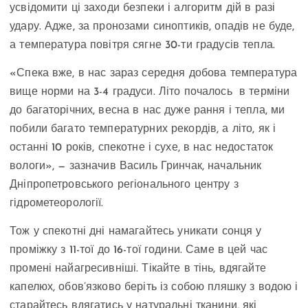
усвідомити ці заходи безпеки і алгоритм дій в разі
удару. Адже, за пронозами синоптиків, опадів не буде,
а температура повітря сягне 30-ти градусів тепла.
«Спека вже, в нас зараз середня добова температура
вище норми на 3-4 градуси. Літо почалось в терміни
до багаторічних, весна в нас дуже рання і тепла, ми
побили багато температурних рекордів, а літо, як і
останні 10 років, спекотне і сухе, в нас недостаток
вологи», — зазначив Василь Гринчак, начальник
Дніпропетровського регіонального центру з
гідрометеорології.
Тож у спекотні дні намагайтесь уникати сонця у
проміжку з 11-тої до 16-тої години. Саме в цей час
промені найагресивніші. Тікайте в тінь, вдягайте
капелюх, обов’язково беріть із собою пляшку з водою і
старайтесь вдягатись у натуральні тканини, які