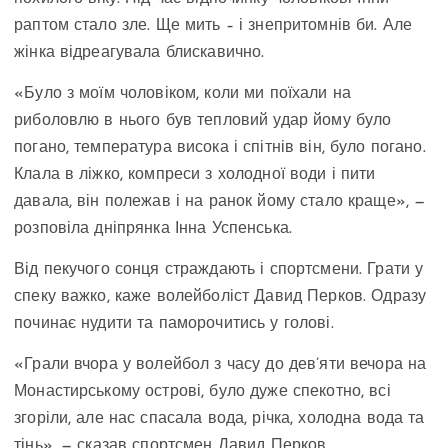
раптом стало зле. Ще мить – і знепритомнів би. Але
жінка відреагувала блискавично.
«Було з моїм чоловіком, коли ми поїхали на
риболовлю в нього був тепловий удар йому було
погано, температура висока і спітнів він, було погано.
Клала в ліжко, компреси з холодної води і пити
давала, він полежав і на ранок йому стало краще», —
розповіла дніпрянка Інна Успенська.
Від пекучого сонця страждають і спортсмени. Грати у
спеку важко, каже волейболіст Давид Перков. Одразу
починає нудити та паморочитись у голові.
«Грали вчора у волейбол з часу до дев’яти вечора на
Монастирському острові, було дуже спекотно, всі
згоріли, але нас спасала вода, річка, холодна вода та
тінь», — сказав спортсмен Давид Перков.