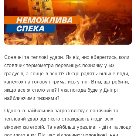
Сонячні та теплові удари. Як від них вберегтись, коли
стовпчик термометра перевищує позначку у 30
градусів, а сонце в зеніті? Лікарі радять: більше води,
капелюх на голову і триматись у тіні. Втім, що робити,
якщо все ж стало зле? І яка погода буде у Дніпрі
найближчими тижнями?
Одною із найбільших загроз влітку є сонячний та
тепловий удар від якого страждають люди всіх
вікових категорій. Та найбільш уразливі – діти та люди
похилого віку. Під час відпочинку чоловікові Інни