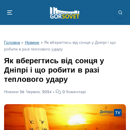
П
е
р
е
й
т
Головна
>
Новини
>
Як вберегтись від сонця у Дніпрі і що
и
робити в разі теплового удару
д
о
Як вберегтись від сонця у
в
Дніпрі і що робити в разі
м
і
теплового удару
с
т
Новини
26 Червня, 2024
0 Коментарі
у