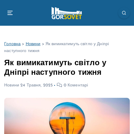
П
е
р
е
й
т
Головна
>
Новини
>
Як вимикатимуть світло у Дніпрі
и
наступного тижня
д
о
Як вимикатимуть світло у
в
Дніпрі наступного тижня
м
і
Новини
24 Травня, 2025
0 Коментарі
с
т
у