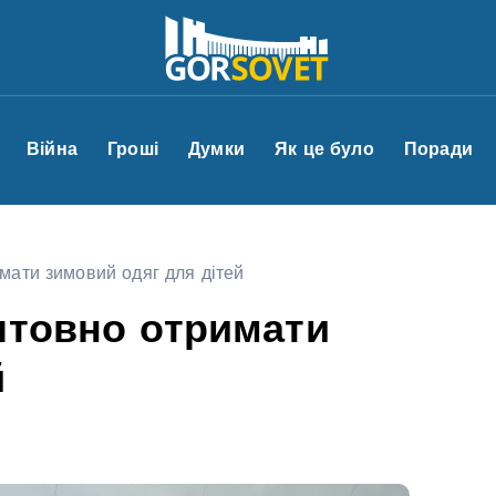
Війна
Гроші
Думки
Як це було
Поради
мати зимовий одяг для дітей
штовно отримати
й