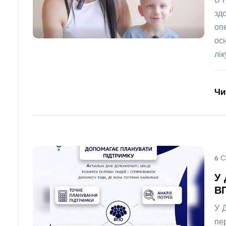
В 
зд
оп
ос
лі
Чи
6 С
У 
В
У 
пе