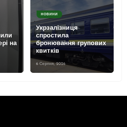
НОВИНИ
и
Укрзалізниця
вили
спростила
рі на
бронювання групових
квитків
6 Серпня, 2026