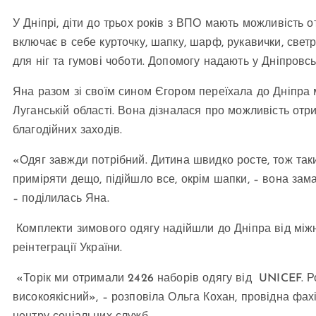
У Дніпрі, діти до трьох років з ВПО мають можливість 
включає в себе курточку, шапку, шарф, рукавички, светр,
для ніг та гумові чоботи. Допомогу надають у Дніпровс
Яна разом зі своїм сином Єгором переїхала до Дніпра 
Луганській області. Вона дізналася про можливість отр
благодійних заходів.
«Одяг завжди потрібний. Дитина швидко росте, тож так
приміряти дещо, підійшло все, окрім шапки, – вона замал
– поділилась Яна.
Комплекти зимового одягу надійшли до Дніпра від між
реінтеграції України.
«Торік ми отримали 2426 наборів одягу від UNICEF. Ро
високоякісний», – розповіла Ольга Кохан, провідна фахі