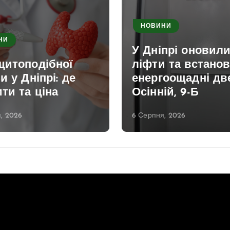
НОВИНИ
НИ
У Дніпрі оновил
щитоподібної
ліфти та встано
и у Дніпрі: де
енергоощадні две
ти та ціна
Осінній, 9-Б
, 2026
6 Серпня, 2026