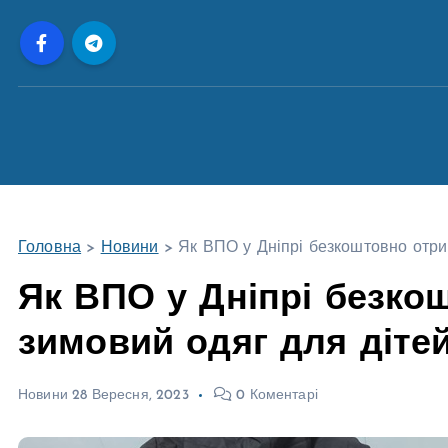
П
е
р
е
й
т
и
д
о
Головна
>
Новини
>
Як ВПО у Дніпрі безкоштовно отри
в
м
Як ВПО у Дніпрі безко
і
зимовий одяг для діте
с
т
у
Новини
28 Вересня, 2023
0 Коментарі