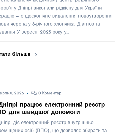
Регіональному медичному центрі родинного
оров’я у Дніпрі виконали рідкісну для України
ерацію — ендоскопічне видалення новоутворення
нови черепа у 8-річного хлопчика. Діагноз та
кування У вересні 2025 року у…
тати більше
ерпня, 2026
0 Коментарі
Дніпрі працює електронний реєстр
ПО для швидшої допомоги
Дніпрі діє електронний реєстр внутрішньо
реміщених осіб (ВПО), що дозволяє збирати та