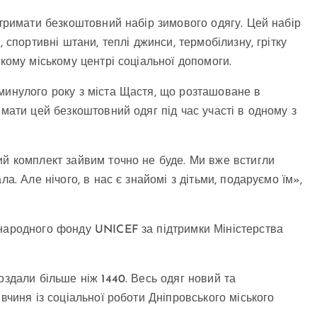
отримати безкоштовний набір зимового одягу. Цей набір
 спортивні штани, теплі джинси, термобілизну, грітку
ькому міському центрі соціальної допомоги.
минулого року з міста Щастя, що розташоване в
имати цей безкоштовний одяг під час участі в одному з
ий комплект зайвим точно не буде. Ми вже встигли
а. Але нічого, в нас є знайомі з дітьми, подаруємо їм»,
народного фонду UNICEF за підтримки Міністерства
здали більше ніж 1440. Весь одяг новий та
вчиня із соціальної роботи Дніпровського міського