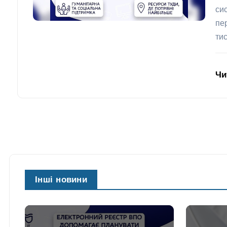
си
пе
ти
Чи
Інші новини