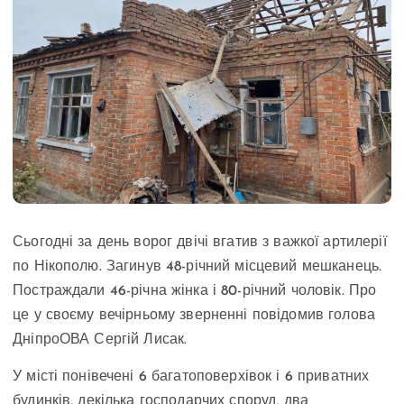
Сьогодні за день ворог двічі вгатив з важкої артилерії
по Нікополю. Загинув 48-річний місцевий мешканець.
Постраждали 46-річна жінка і 80-річний чоловік. Про
це у своєму вечірньому зверненні повідомив голова
ДніпроОВА Сергій Лисак.
У місті понівечені 6 багатоповерхівок і 6 приватних
будинків, декілька господарчих споруд, два