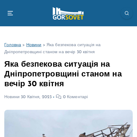
П
е
р
е
й
т
Головна
>
Новини
>
Яка безпекова ситуація на
и
Дніпропетровщині станом на вечір 30 квітня
д
о
Яка безпекова ситуація на
в
Дніпропетровщині станом на
м
і
вечір 30 квітня
с
т
Новини
30 Квітня, 2023
0 Коментарі
у