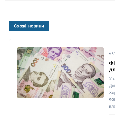
Схожі новини
6 С
Фі
д
У 
Дн
Хе
90
вл