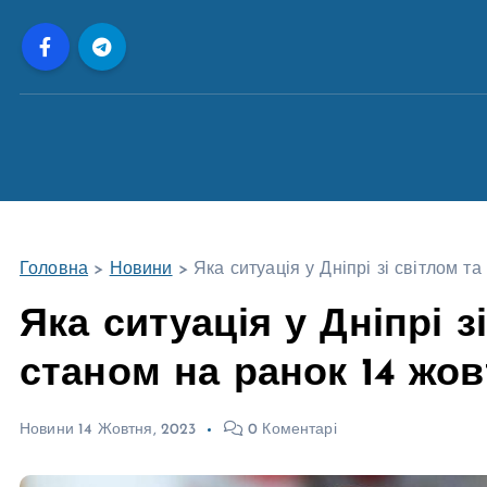
П
е
р
е
й
т
и
д
о
Головна
>
Новини
>
Яка ситуація у Дніпрі зі світлом т
в
м
Яка ситуація у Дніпрі 
і
станом на ранок 14 жо
с
т
у
Новини
14 Жовтня, 2023
0 Коментарі