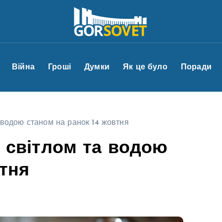
Війна
Гроші
Думки
Як це було
Поради
а водою станом на ранок 14 жовтня
зі світлом та водою
втня