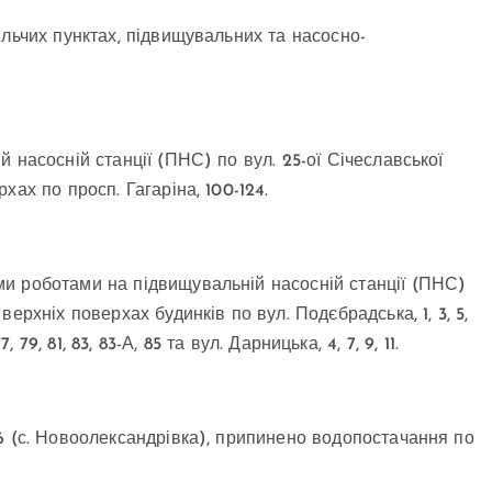
ільчих пунктах, підвищувальних та насосно-
 насосній станції (ПНС) по вул. 25-ої Січеславської
ах по просп. Гагаріна, 100-124.
и роботами на підвищувальній насосній станції (ПНС)
ерхніх поверхах будинків по вул. Подєбрадська, 1, 3, 5,
7, 79, 81, 83, 83-А, 85 та вул. Дарницька, 4, 7, 9, 11.
6 (с. Новоолександрівка), припинено водопостачання по