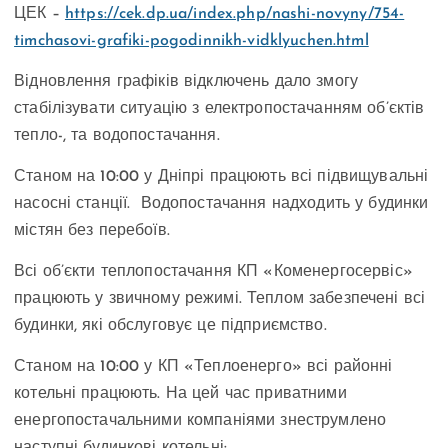
ЦЕК –
https://cek.dp.ua/index.php/nashi-novyny/754-
timchasovi-grafiki-pogodinnikh-vidklyuchen.html
Відновлення графіків відключень дало змогу
стабілізувати ситуацію з електропостачанням об’єктів
тепло-, та водопостачання.
Станом на 10:00 у Дніпрі працюють всі підвищувальні
насосні станції. Водопостачання надходить у будинки
містян без перебоїв.
Всі об’єкти теплопостачання КП «Коменергосервіс»
працюють у звичному режимі. Теплом забезпечені всі
будинки, які обслуговує це підприємство.
Станом на 10:00 у КП «Теплоенерго» всі районні
котельні працюють. На цей час приватними
енергопостачальними компаніями знеструмлено
наступні будинкові котельні: