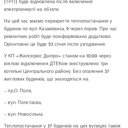
(ТРП) буде відновлена після включення
електроенергії на об’єкти.
На цей час маємо перекриття теплопостачання у
будинок по вул. Казакевича, 9 через порив. Про час
ремонтних робіт буде поінформовано додатково.
Орієнтовно це буде 23 січня після узгодження.
У КП «Жилсервіс Дніпро» станом на 10:00 через
віялові відключення ДТЕКом знеструмлено три
котельні Центрального району. Без опалення 37
житлових будинків, що знаходяться на:
– пр.О. Поля,
– вул. Полєтаєва,
– вул. Новосільна.
Теплопостачання у 37 будинків на цих вулицях також