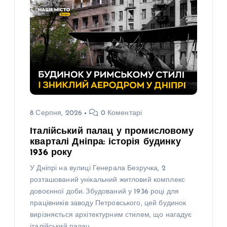
8 Серпня, 2026
0 Коментарі
Італійський палац у промисловому
кварталі Дніпра: історія будинку
1936 року
У Дніпрі на вулиці Генерала Безручка, 2
розташований унікальний житловий комплекс
довоєнної доби. Збудований у 1936 році для
працівників заводу Петровського, цей будинок
вирізняється архітектурним стилем, що нагадує
італійський палац…