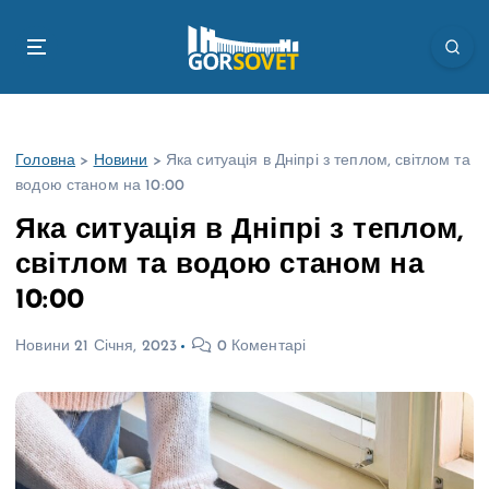
П
е
р
е
й
т
Головна
>
Новини
>
Яка ситуація в Дніпрі з теплом, світлом та
и
водою станом на 10:00
д
о
Яка ситуація в Дніпрі з теплом,
в
світлом та водою станом на
м
і
10:00
с
т
Новини
21 Січня, 2023
0 Коментарі
у