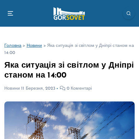
П
е
р
е
й
т
Головна
>
Новини
>
Яка ситуація зі світлом у Дніпрі станом на
и
14:00
д
о
Яка ситуація зі світлом у Дніпрі
в
станом на 14:00
м
і
Новини
11 Березня, 2023
0 Коментарі
с
т
у