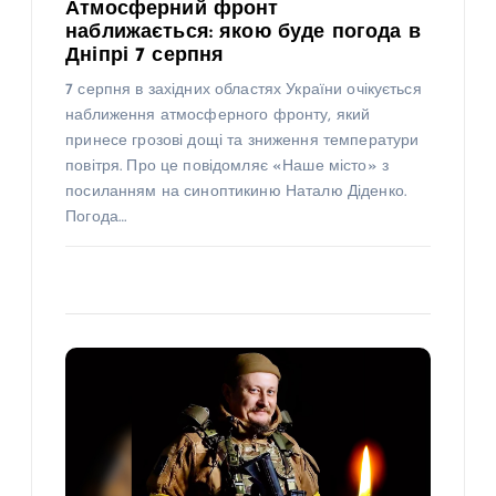
Атмосферний фронт
наближається: якою буде погода в
Дніпрі 7 серпня
7 серпня в західних областях України очікується
наближення атмосферного фронту, який
принесе грозові дощі та зниження температури
повітря. Про це повідомляє «Наше місто» з
посиланням на синоптикиню Наталю Діденко.
Погода…