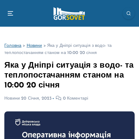
П
е
р
е
й
т
Головна
>
Новини
>
Яка у Дніпрі ситуація з водо- та
и
теплопостачанням станом на 10:00 20 січня
д
о
Яка у Дніпрі ситуація з водо- та
в
теплопостачанням станом на
м
і
10:00 20 січня
с
т
Новини
20 Січня, 2023
0 Коментарі
у