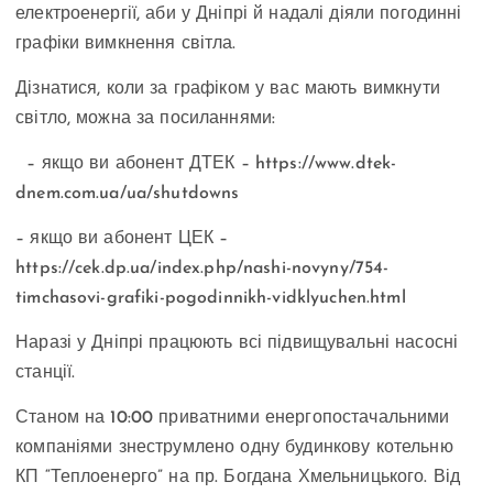
електроенергії, аби у Дніпрі й надалі діяли погодинні
графіки вимкнення світла.
Дізнатися, коли за графіком у вас мають вимкнути
світло, можна за посиланнями:
– якщо ви абонент ДТЕК – https://www.dtek-
dnem.com.ua/ua/shutdowns
– якщо ви абонент ЦЕК –
https://cek.dp.ua/index.php/nashi-novyny/754-
timchasovi-grafiki-pogodinnikh-vidklyuchen.html
Наразі у Дніпрі працюють всі підвищувальні насосні
станції.
Станом на 10:00 приватними енергопостачальними
компаніями знеструмлено одну будинкову котельню
КП “Теплоенерго” на пр. Богдана Хмельницького. Від