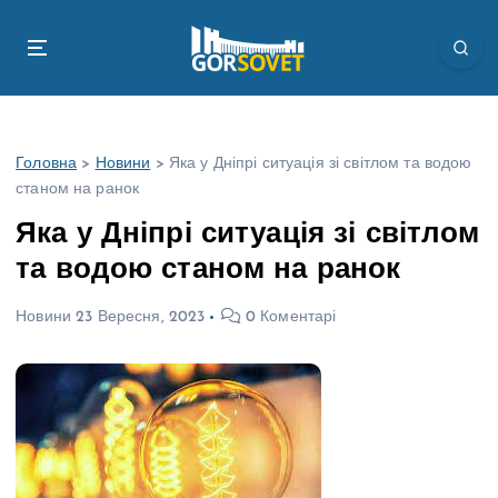
П
е
р
е
й
т
Головна
>
Новини
>
Яка у Дніпрі ситуація зі світлом та водою
и
станом на ранок
д
о
Яка у Дніпрі ситуація зі світлом
в
та водою станом на ранок
м
і
Новини
23 Вересня, 2023
0 Коментарі
с
т
у