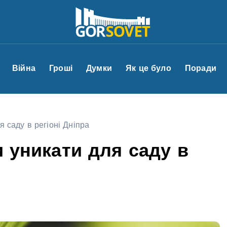
Війна
Гроші
Думки
Як це було
Поради
я саду в регіоні Дніпра
и уникати для саду в