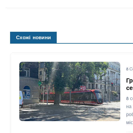
Схожі новини
8 С
Гр
се
8 
на
ро
мі