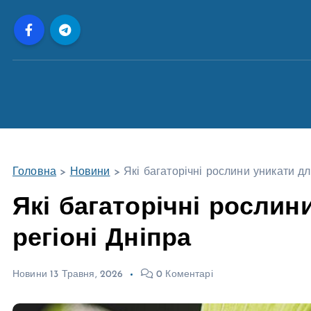
П
е
р
е
й
т
и
д
о
Головна
>
Новини
>
Які багаторічні рослини уникати дл
в
м
Які багаторічні рослин
і
регіоні Дніпра
с
т
у
Новини
13 Травня, 2026
0 Коментарі