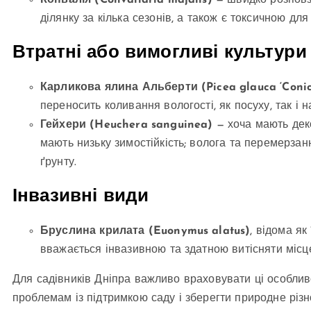
Конвалія (Convallaria majalis)
— швидко розповз
ділянку за кілька сезонів, а також є токсичною для
Втратні або вимогливі культури
Карликова ялина Альберти (Picea glauca ‘Conic
переносить коливання вологості, як посуху, так і 
Гейхери (Heuchera sanguinea)
— хоча мають деко
мають низьку зимостійкість; волога та перемерзан
ґрунту.
Інвазивні види
Бруслина крилата (Euonymus alatus)
, відома як
вважається інвазивною та здатною витісняти місц
Для садівників Дніпра важливо враховувати ці особливо
проблемам із підтримкою саду і зберегти природне різн