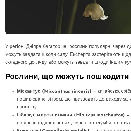
У регіоні Дніпра багаторічні рослини популярні через 
можуть завдати шкоди саду. Експерти застерігають щод
складного догляду або можуть завдати шкоди іншим ку
Рослини, що можуть пошкодити
Міскантус (Miscanthus sinensis)
— китайська сріб
поширюване вітром, що призводить до виходу за м
самосіву.
Гібіскус морозостійкий (Hibiscus moscheutos)
— 
повільно відновлюється, через що клумби на поча