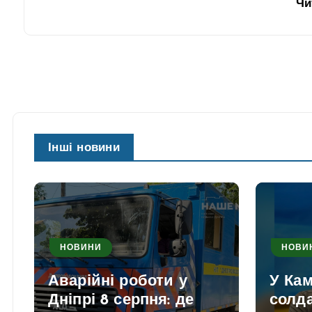
Чи
Інші новини
НОВИНИ
НОВИ
Аварійні роботи у
У Ка
Дніпрі 8 серпня: де
солд