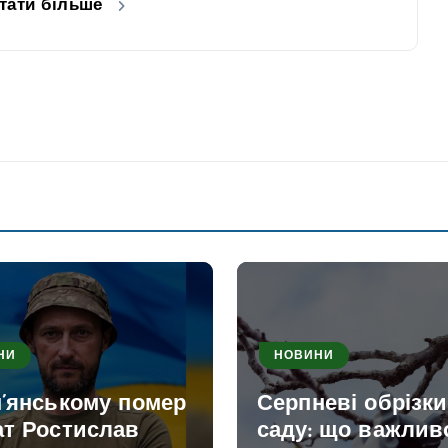
тати більше
НИ
НОВИНИ
м’янському помер
Серпневі обрізк
ат Ростислав
саду: що важлив