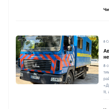
Чи
8 С
Ав
не
8 
ти
ра
«Д
11,