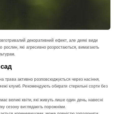
довготривалий декоративний ефект, але деякі види
о рослин, які агресивно розростаються, вимагають
льтурам.
 сад
на трава активно розповсюджується через насіння,
ежі клумб. Рекомендують обирати стерильні сорти без
має великі квіти, які живуть лише один день; навесні
тку сезону виглядають порожніми.