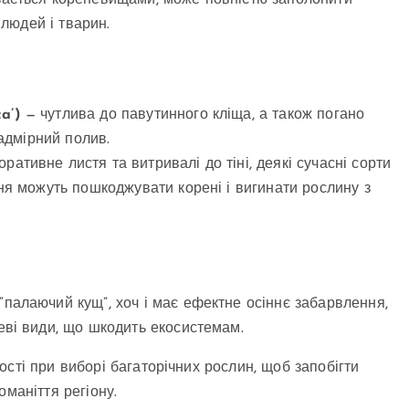
ається кореневищами, може повністю заполонити
 людей і тварин.
a’)
— чутлива до павутинного кліща, а також погано
надмірний полив.
ративне листя та витривалі до тіні, деякі сучасні сорти
ня можуть пошкоджувати корені і вигинати рослину з
 “палаючий кущ”, хоч і має ефектне осіннє забарвлення,
еві види, що шкодить екосистемам.
сті при виборі багаторічних рослин, щоб запобігти
оманіття регіону.