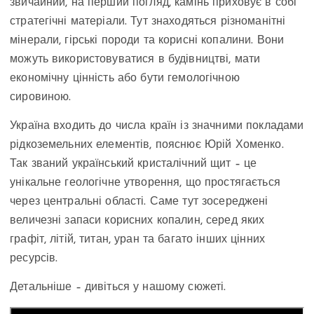
звичайний, на перший погляд, камінь приховує в собі
стратегічні матеріали. Тут знаходяться різноманітні
мінерали, гірські породи та корисні копалини. Вони
можуть використовуватися в будівництві, мати
економічну цінність або бути гемологічною
сировиною.
Україна входить до числа країн із значними покладами
рідкоземельних елементів, пояснює Юрій Хоменко.
Так званий український кристалічний щит – це
унікальне геологічне утворення, що простягається
через центральні області. Саме тут зосереджені
величезні запаси корисних копалин, серед яких
графіт, літій, титан, уран та багато інших цінних
ресурсів.
Детальніше – дивіться у нашому сюжеті.