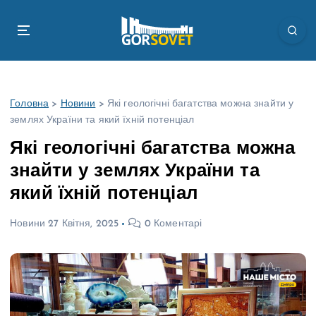
П
е
р
е
й
т
Головна
>
Новини
>
Які геологічні багатства можна знайти у
и
землях України та який їхній потенціал
д
о
Які геологічні багатства можна
в
знайти у землях України та
м
і
який їхній потенціал
с
т
Новини
27 Квітня, 2025
0 Коментарі
у