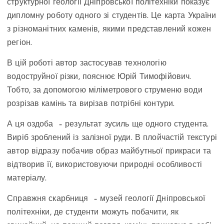
структурної геології Дніпровської політехніки показує
дипломну роботу одного зі студентів. Це карта України
з різноманітних каменів, якими представлений кожен
регіон.
В цій роботі автор застосував технологію
водоструйної різки, пояснює Юрій Тимофійович.
Тобто, за допомогою міліметрового струменю води
розрізав камінь та вирізав потрібні контури.
А ця оздоба – результат зусиль ще одного студента.
Виріб зроблений із залізної руди. В плойчастій текстурі
автор відразу побачив образ майбутньої прикраси та
відтворив її, використовуючи природні особливості
матеріалу.
Справжня скарбниця – музей геології Дніпровської
політехніки, де студенти можуть побачити, як