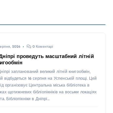
ерпня, 2026
0 Коментарі
Дніпрі проведуть масштабний літній
игообмін
Дніпрі запланований великий літній книгообмін,
ий відбудеться 16 серпня на Успенській площі. Цей
хід організовує Центральна міська бібліотека в
жах щотижневих бібліопікніків на восьми локаціях
та. Бібліопікніки в Дніпрі…