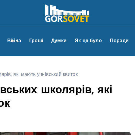
Війна
Гроші
Думки
Як це було
Поради
ярів, які мають учнівський квиток
вських школярів, які
ок