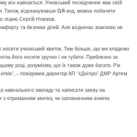
ому він навчається. Учнівський посвідчення має свій
ти. Також, відсканувавши QR-код, можна побачити
го ліцею Сергій Новіков.
комфорту та безпеки дітей. Але водночас важливо не
к носити учнівський квиток. Тим більше, що ми кладемо
огла його носити зручно і не губити. Приблизно за
цьому році, розуміємо, що їх також дуже багато. Рік
витків”, – повідомив директор КП “єДніпро” ДМР Артем
до навчального закладу та написати заяву на
и з отриманням квитка, чи заповненням анкети,