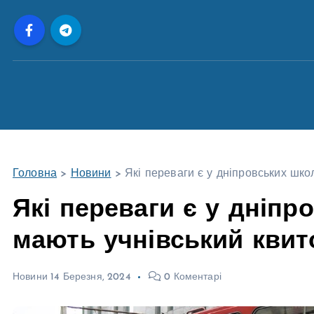
П
е
р
е
й
т
и
д
о
Головна
>
Новини
>
Які переваги є у дніпровських школ
в
м
Які переваги є у дніпро
і
мають учнівський квит
с
т
у
Новини
14 Березня, 2024
0 Коментарі