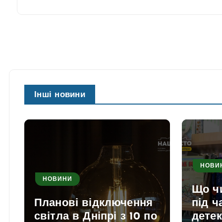
Інші новини
НОВИ
НОВИНИ
Що ч
Планові відключення
під ч
світла в Дніпрі з 10 по
детек