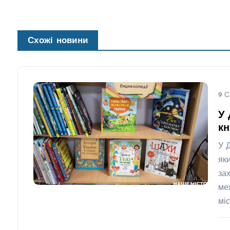
Схожі новини
9 С
У 
кн
У 
як
за
ме
міс