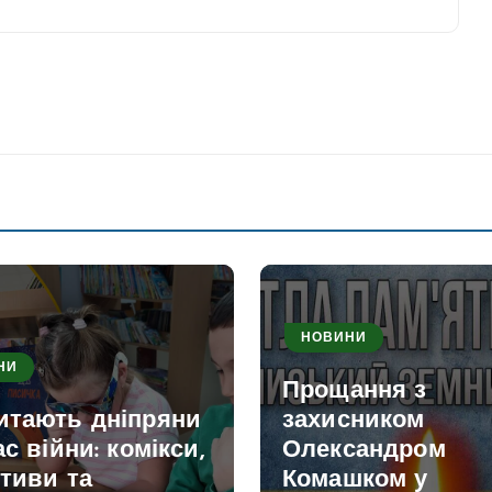
НОВИНИ
НИ
Прощання з
итають дніпряни
захисником
ас війни: комікси,
Олександром
тиви та
Комашком у