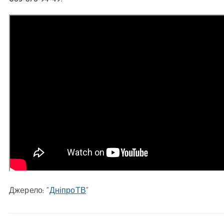
Джерело: “
ДніпроТВ
“