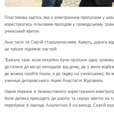
Пластикова картка, яка є електронним пропуском у шко
користуватись пільговим проїздом у громадському транс
учнівський квиток.
Анастасія та Сергій старшокласники. Кажуть, дорога ві
це трішки піднімає настрій.
“Бувало таке, коли потрібно було проїхати одну зупинку
дістатися до місця неподалік від дому, де у мене відбу
де можна пройти пішки, а де їжджу на учнівському, бо 
учениця дніпровського ліцею Анастасія Журавель.
Окрім переваг в безкоштовного користування електротр
Коли дитина приходить до школи, та сканує квиток на т
перебуває в закладі. Аналогічно й на виході. Сергій ко