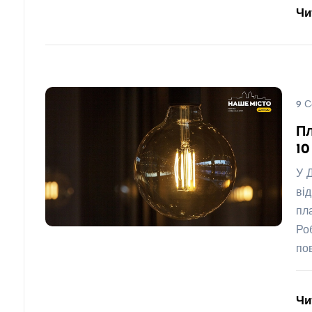
Чи
9 С
Пл
10
У 
ві
пл
Ро
по
Чи