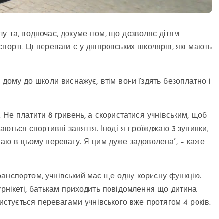
лу та, водночас, документом, що дозволяє дітям
порті. Ці переваги є у дніпровських школярів, які мають
д дому до школи виснажує, втім вони їздять безоплатно і
. Не платити 8 гривень, а скористатися учнівським, щоб
ваються спортивні заняття. Іноді я проїжджаю 3 зупинки,
маю в цьому перевагу. Я цим дуже задоволена”, – каже
анспортом, учнівський має ще одну корисну функцію.
урнікеті, батькам приходить повідомлення що дитина
ристується перевагами учнівського вже протягом 4 років.